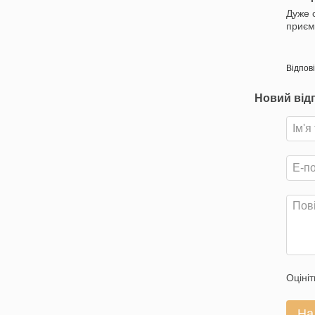
Дуже 
приєм
Відпов
Новий від
Оцініт
На