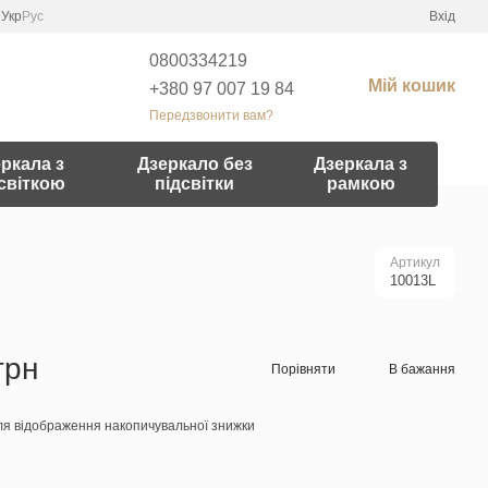
Укр
Рус
Вхід
0800334219
Мій кошик
+380 97 007 19 84
Передзвонити вам?
ркала з
Дзеркало без
Дзеркала з
світкою
підсвітки
рамкою
Артикул
10013L
грн
Порівняти
В бажання
я відображення накопичувальної знижки