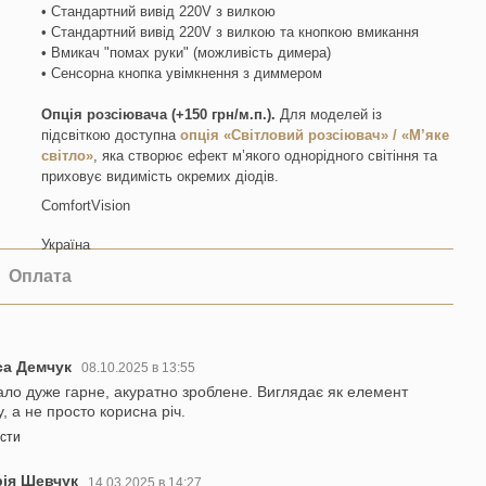
• Стандартний вивід 220V з вилкою
• Стандартний вивід 220V з вилкою та кнопкою вмикання
• Вмикач "помах руки" (можливість димера)
• Сенсорна кнопка увімкнення з диммером
Опція розсіювача (+150 грн/м.п.).
Для моделей із
підсвіткою доступна
опція «Світловий розсіювач» / «М’яке
світло»
, яка створює ефект м’якого однорідного світіння та
приховує видимість окремих діодів.
ComfortVision
Україна
Оплата
са Демчук
08.10.2025 в 13:55
ало дуже гарне, акуратно зроблене. Виглядає як елемент
, а не просто корисна річ.
істи
рія Шевчук
14.03.2025 в 14:27