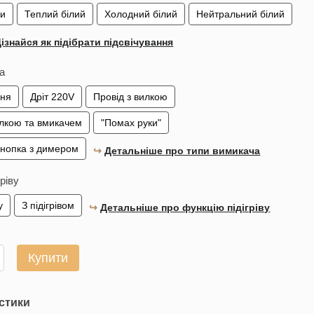
ки
Теплий білий
Холодний білий
Нейтральний білий
ізнайся як підібрати підсвічування
а
ння
Дріт 220V
Провід з вилкою
илкою та вмикачем
"Помах руки"
кнопка з димером
↪︎
Детальніше про типи вимикача
гріву
у
З підігрівом
↪︎
Детальніше про функцію підігріву
Купити
стики