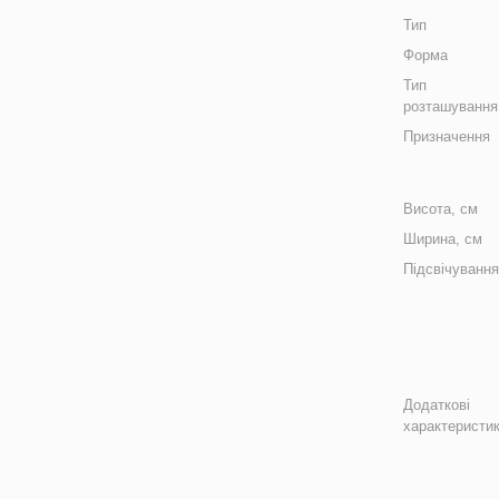
Тип
Форма
Тип
розташування
Призначення
Висота, см
Ширина, см
Підсвічуванн
Додаткові
характеристи