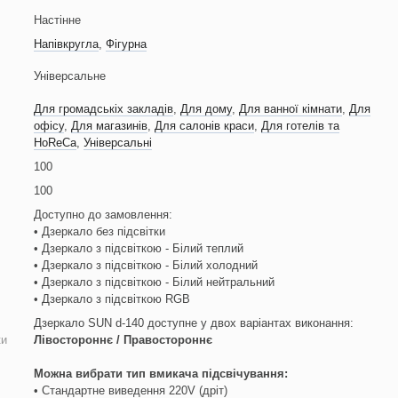
Настінне
Напівкругла
,
Фігурна
Універсальне
Для громадськіх закладів
,
Для дому
,
Для ванної кімнати
,
Для
офісу
,
Для магазинів
,
Для салонів краси
,
Для готелів та
HoReCa
,
Універсальні
100
100
я
Доступно до замовлення:
• Дзеркало без підсвітки
• Дзеркало з підсвіткою - Білий теплий
• Дзеркало з підсвіткою - Білий холодний
• Дзеркало з підсвіткою - Білий нейтральний
• Дзеркало з підсвіткою RGB
Дзеркало SUN d-140 доступне у двох варіантах виконання:
ки
Лівостороннє / Правостороннє
Можна вибрати тип вмикача підсвічування:
• Стандартне виведення 220V (дріт)