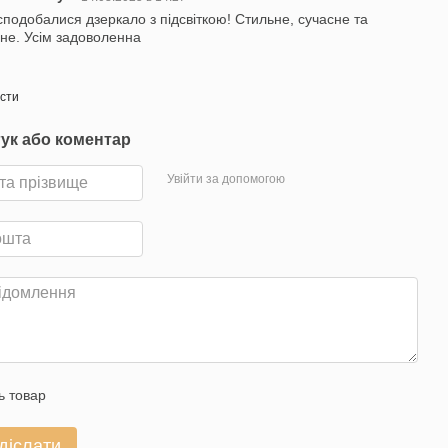
сподобалися дзеркало з підсвіткою! Стильне, сучасне та
не. Усім задоволенна
істи
гук або коментар
Увійти за допомогою
ь товар
діслати