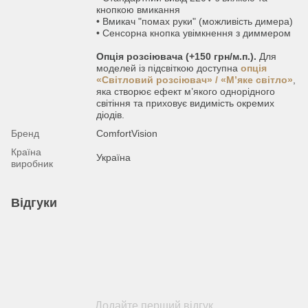
кнопкою вмикання
• Вмикач "помах руки" (можливість димера)
• Сенсорна кнопка увімкнення з диммером
Опція розсіювача (+150 грн/м.п.).
Для
моделей із підсвіткою доступна
опція
«Світловий розсіювач» / «М’яке світло»
,
яка створює ефект м’якого однорідного
світіння та приховує видимість окремих
діодів.
Бренд
ComfortVision
Країна
Україна
виробник
Відгуки
Додайте перший відгук