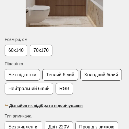
Розміри, см
60х140
70х170
Підсвітка
Без підсвітки
Теплий білий
Холодний білий
Нейтральний білий
RGB
↪︎
Дізнайся як підібрати підсвічування
Тип вимикача
Без живлення
Дріт 220V
Провід з вилкою