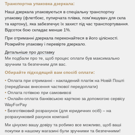
Транспортна упаковка дзеркала:
Наші дзеркала упаковуються в спеціальну транспортну
упаковку (флетбокс, пупирчата плівка, пом'якшувач для скла
та картону), яка забезпечує їх захист під час транспортування.
Відсоток бою складає менше 1%.
При отриманні дзеркала переконайтеся в його цілісності.
Розкрийте упаковку і перевірте дзеркало.
Детальніше про доставку
Ми подбали про те, щоб процес оплати був максимально
зручним та безпечним для вас.
Обирайте підходящий вам спосіб оплати:
•
Оплата при отриманні - накладений платіж на Новій Пошті
(передбачає внесення часткової передоплати)
•
Оплата готівкою при самовивозі
•
Онлайн-оплата банківською карткою за допомогою сервісу
WayForPay
•
Безготівковий розрахунок (для юридичних осіб) – на
розрахунковий рахунок компанії
Ми цінуємо вашу довіру та робимо все можливо, щоб ваші
покупки в нашому магазині були зручними та безпечними!