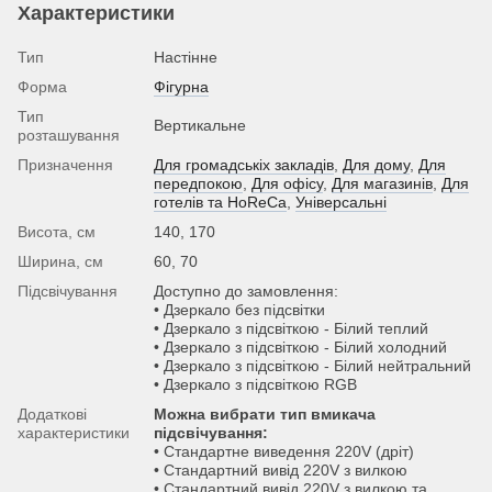
Характеристики
Тип
Настінне
Форма
Фігурна
Тип
Вертикальне
розташування
Призначення
Для громадськіх закладів
,
Для дому
,
Для
передпокою
,
Для офісу
,
Для магазинів
,
Для
готелів та HoReCa
,
Універсальні
Висота, см
140, 170
Ширина, см
60, 70
Підсвічування
Доступно до замовлення:
• Дзеркало без підсвітки
• Дзеркало з підсвіткою - Білий теплий
• Дзеркало з підсвіткою - Білий холодний
• Дзеркало з підсвіткою - Білий нейтральний
• Дзеркало з підсвіткою RGB
Додаткові
Можна вибрати тип вмикача
характеристики
підсвічування:
• Стандартне виведення 220V (дріт)
• Стандартний вивід 220V з вилкою
• Стандартний вивід 220V з вилкою та