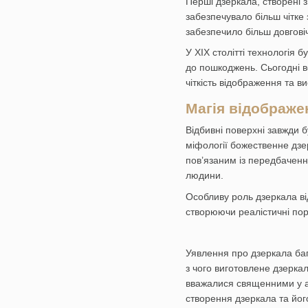
Перші дзеркала, створені 
забезпечувало більш чітке
забезпечило більш довговіч
У XIX столітті технологія
до пошкоджень. Сьогодні 
чіткість відображення та ви
Магія відображен
Відбивні поверхні завжди 
міфології божественне дзер
пов’язаним із передбаченн
людини.
Особливу роль дзеркала ві
створюючи реалістичні пор
Уявлення про дзеркала баг
з чого виготовлене дзеркал
вважалися священними у ацт
створення дзеркала та йог