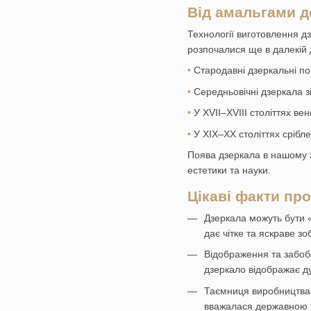
Від амальгами д
Технології виготовлення д
розпочалися ще в далекій 
•
Стародавні дзеркальні по
•
Середньовічні дзеркала з
•
У XVII–XVIII століттях в
•
У XIX–XX століттях срібл
Поява дзеркала в нашому ж
естетики та науки.
Цікаві факти про
Дзеркала можуть бути «
дає чітке та яскраве з
Відображення та забобо
дзеркало відображає д
Таємниця виробництва: 
вважалася державною т