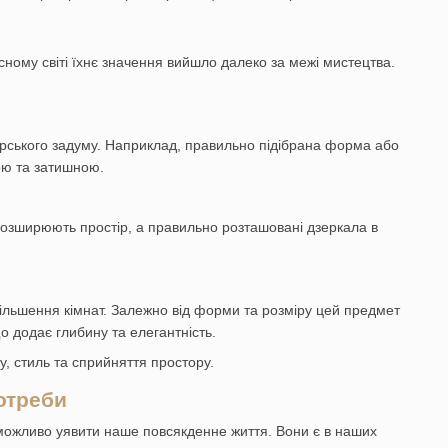
асному світі їхнє значення вийшло далеко за межі мистецтва.
ерського задуму. Наприклад, правильно підібрана форма або
ою та затишною.
 розширюють простір, а правильно розташовані дзеркала в
збільшення кімнат. Залежно від форми та розміру цей предмет
о додає глибину та елегантність.
, стиль та сприйняття простору.
отреби
можливо уявити наше повсякденне життя. Вони є в наших