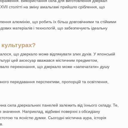
ідображення. Використання скла для виготовлення дзеркал
XVII столітті на зміну амальгамі прийшло сріблення, що
илення алюмінію, що робить їх більш довговічними та стійкими
дових матеріалів і технологій, що забезпечують ідеальну
х культурах?
лося, що дзеркало може відлякувати злих духів. У японській
культурі цей аксесуар вважався містичним предметом,
існувало переконання, що дзеркало може «запечатати» душу
очного передавання перспективи, пропорцій та освітлення,
чна сила дзеркальних панелей залежить від їхнього складу. Те,
е значення. Наприклад, відбивні поверхні з обсидіану
тотою та ясністю думки. Сьогодні містична аура, історія
в.