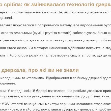
о срібла: як змінювалася технологія дзер
зеркал постійно вдосконалювалися. Те, як створюють дзеркала сього
давнині.
верхні створювалися з полірованого металу, але відображення було
і скла та амальгами (суміші ртуті та металів) забезпечували більш 
енеціанські майстри вдосконалили техніку створення дзеркал, зробив
ення стало основним методом нанесення відбивного покриття, а згодо
итті, його історія розвитку та перетворень свідчать про те, що це 
 дзеркала, про які ви не знали
холодними» та «теплими». Відображення в срібному дзеркалі здаєть
ображення.
ни: У середньовічній Європі вважалося, що розбите дзеркало принос
ушу людини, а його руйнування може завдати шкоди долі власника.
У XVI столітті венеціанські майстри першими навчилися створювати 
аємницею, а майстрів-дзеркальників суворо контролювали, щоб во