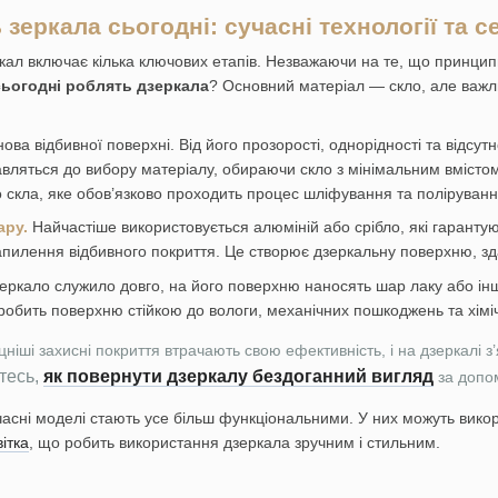
зеркала сьогодні: сучасні технології та 
ал включає кілька ключових етапів. Незважаючи на те, що принцип
сьогодні роблять дзеркала
? Основний матеріал — скло, але важли
ова відбивної поверхні. Від його прозорості, однорідності та відсу
вляться до вибору матеріалу, обираючи скло з мінімальним вмісто
 скла, яке обов’язково проходить процес шліфування та поліруванн
ару.
Найчастіше використовується алюміній або срібло, які гаранту
пилення відбивного покриття. Це створює дзеркальну поверхню, здат
еркало служило довго, на його поверхню наносять шар лаку або і
робить поверхню стійкою до вологи, механічних пошкоджень та хіміч
іцніші захисні покриття втрачають свою ефективність, і на дзеркал
тесь,
як повернути дзеркалу бездоганний вигляд
за допо
асні моделі стають усе більш функціональними. У них можуть викори
ітка
, що робить використання дзеркала зручним і стильним.