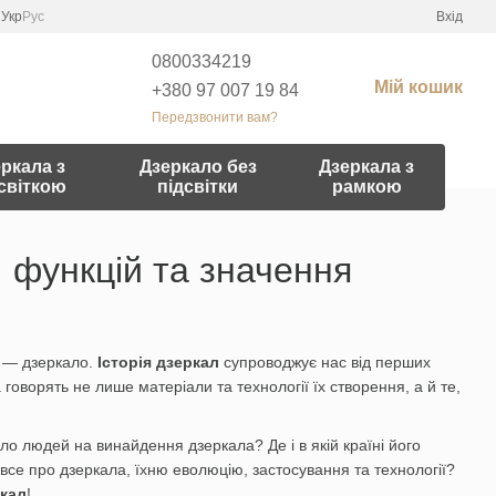
Укр
Рус
Вхід
0800334219
Мій кошик
+380 97 007 19 84
Передзвонити вам?
ркала з
Дзеркало без
Дзеркала з
світкою
підсвітки
рамкою
, функцій та значення
с — дзеркало.
Історія дзеркал
супроводжує нас від перших
говорять не лише матеріали та технології їх створення, а й те,
о людей на винайдення дзеркала? Де і в якій країні його
все про дзеркала, їхню еволюцію, застосування та технології?
ркал
!