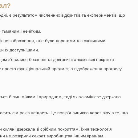
кал?
дні, є результатом численних відкриттів та експериментів, що
 тьмяним і нечітким.
якісне зображення, але були дорогими та токсичними.
ши їх доступнішими.
м з’явилися безпечні та довговічні алюмінієві покриття.
не просто функціональний предмет, а відображення прогресу,
ся більш м’яким і природним, тоді як алюмінієве дзеркало
ить сім років нещасть. Це повір’я виникло через віру в те, що
скляні дзеркала зі срібним покриттям. Їхня технологія
ни не розкрили секрет виробництва іншим країнам.