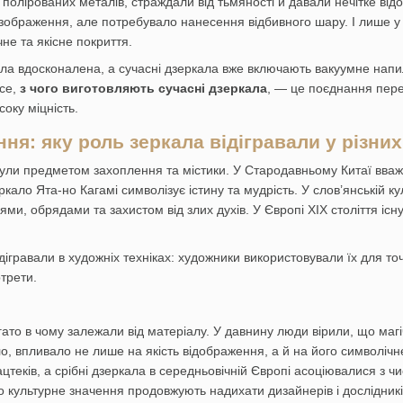
з полірованих металів, страждали від тьмяності й давали нечітке в
 зображення, але потребувало нанесення відбивного шару. І лише у 
не та якісне покриття.
 була вдосконалена, а сучасні дзеркала вже включають вакуумне нап
все,
з чого виготовляють сучасні дзеркала
, — це поєднання пере
соку міцність.
ня: яку роль зеркала відігравали у різни
були предметом захоплення та містики. У Стародавньому Китаї вважа
кало Ята-но Кагамі символізує істину та мудрість. У слов’янській 
ями, обрядами та захистом від злих духів. У Європі XIX століття 
дігравали в художніх техніках: художники використовували їх для т
трети.
ато в чому залежали від матеріалу. У давнину люди вірили, що магі
о, впливало не лише на якість відображення, а й на його символічн
еків, а срібні дзеркала в середньовічній Європі асоціювалися з чис
о культурне значення продовжують надихати дизайнерів і дослідникі