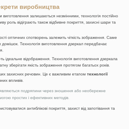
секрети виробництва
и виготовлення залишаються незмінними, технологія постійно
ву роль відіграють також відбивне покриття, захисні шари та
тності оптичних спотворень залежить чіткість зображення. Саме
м домішок. Технологія виготовлення дзеркал передбачає
я.
ють ідеальне відображення. Технологія виготовлення дзеркала
ну зберігати якість зображення протягом багатьох років.
нших захисних речовин. Це є важливим етапом
технології
них впливів.
і з’являються подряпини через зношення або необережне
могою простих і ефективних методів.
стовуватися антиблікові покриття, захист від запотівання та