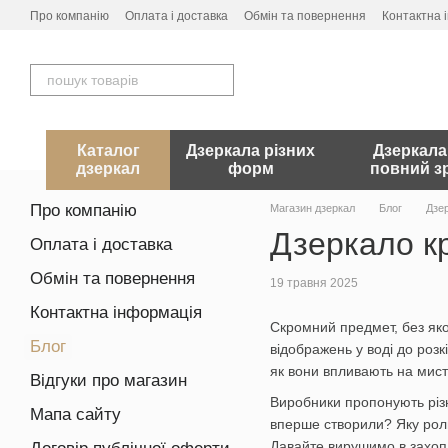
Перейти до основного контенту
Про компанію
Оплата і доставка
Обмін та повернення
Контактна 
Каталог
Дзеркала різних
Дзеркала
дзеркал
форм
повний зр
Про компанію
Магазин дзеркал
Блог
Дзер
Дзеркало кр
Оплата і доставка
Обмін та повернення
19 травня 2025
Контактна інформація
Скромний предмет, без яко
Блог
відображень у воді до розк
як вони впливають на мисте
Відгуки про магазин
Виробники пропонують різн
Мапа сайту
вперше створили? Яку роль
Давайте вирушимо в захопл