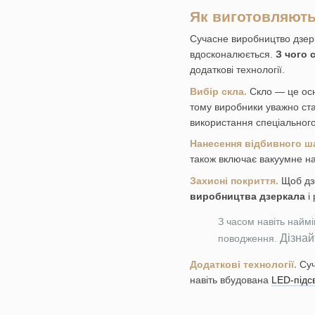
Як виготовляють 
Сучасне виробництво дзерк
вдосконалюється.
З чого 
додаткові технології.
Вибір скла.
Скло — це осн
тому виробники уважно ста
використання спеціального
Нанесення відбивного ш
також включає вакуумне на
Захисні покриття.
Щоб дз
виробництва дзеркала
і 
З часом навіть найм
Дізнай
поводження.
Додаткові технології.
Суч
навіть вбудована
LED-підсв