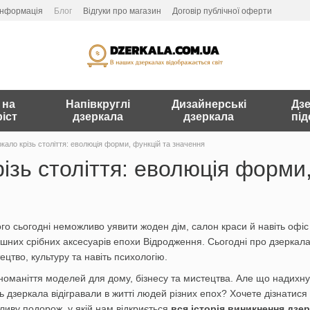
інформація
Блог
Відгуки про магазин
Договір публічної оферти
 на
Напівкруглі
Дизайнерські
Дзе
іст
дзеркала
дзеркала
під
кало крізь століття: еволюція форми, функцій та значення
ізь століття: еволюція форми
го сьогодні неможливо уявити жоден дім, салон краси й навіть офі
ішних срібних аксесуарів епохи Відродження. Сьогодні про дзеркала 
цтво, культуру та навіть психологію.
оманіття моделей для дому, бізнесу та мистецтва. Але що надихнул
 дзеркала відігравали в житті людей різних епох? Хочете дізнатися 
иву подорож, у якій нам відкриється
вся історія виникнення дзе