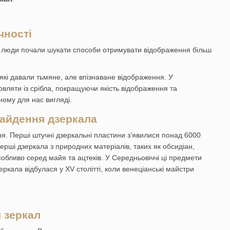
чності
сом люди почали шукати способи отримувати відображення більш
які давали тьмяне, але впізнаване відображення. У
овляти із срібла, покращуючи якість відображення та
ному для нас вигляді.
найдення дзеркала
ня. Перші штучні дзеркальні пластини з’явилися понад 6000
Перші дзеркала з природних матеріалів, таких як обсидіан,
особливо серед майя та ацтеків. У Середньовіччі ці предмети
ркала відбулася у XV столітті, коли венеціанські майстри
я зеркал