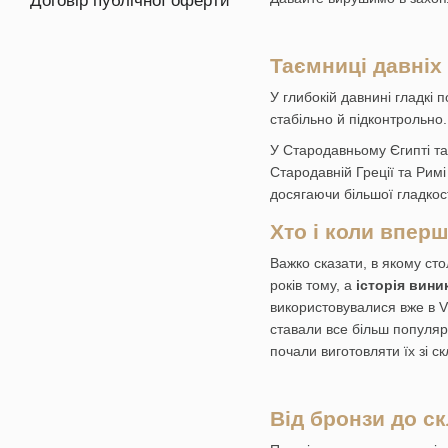
Договір публічної оферти
Таємниці давніх
У глибокій давнині гладкі
стабільно й підконтрольно
У Стародавньому Єгипті та
Стародавній Греції та Римі
досягаючи більшої гладкост
Хто і коли впер
Важко сказати, в якому ст
років тому, а
історія вини
використовувалися вже в VI
ставали все більш популярн
почали виготовляти їх зі 
Від бронзи до с