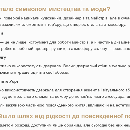
стало символом мистецтва та моди?
і поверхні надихали художників, дизайнерів та майстрів, але в суч
в важливим елементом інтер'єру, що створює стиль та атмосферу.
си
— це не лише інструмент для роботи майстрів, а й частина дизайн
 роблять робочий простір зручним, а атмосферу салону — розкішн
ягу
активно використовують дзеркала. Великі дзеркальні стіни візуально
лієнтам краще оцінити свої образи.
інтер'єрі
вно використовують дзеркала для створення акцентів і візуального 
: від центрального елемента декору до ненав'язливого аксесуара, щ
ли важливою частиною повсякденного життя, впливаючи на естетику
йшло шлях від рідкості до повсякденної п
дметом розкоші, доступним лише обраним, але сьогодні без них не