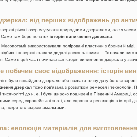
 дзеркал: від перших відображень до анти
 поверхні річок і озер слугували природними дзеркалами, але з ча
. Саме там бере початок
історія виникнення дзеркала
.
 Месопотамії використовували поліровані пластини з бронзи й міді, 
 відбивні поверхні ставали дедалі досконалішими — їх почали вигот
і. Саме в цей час і починається історія виникнення дзеркала у звич
ше побачив своє відображення: історія ви
олітті було винайдено дзеркало або назвати точну дату його створен
кнення дзеркал
тісно пов’язана з розвитком ремесел і технологій. 
 тисячолітті до н. е. і були широко поширені в Південній Америці, 
ими серед європейської знаті, але справжня революція в історії дзе
скла, покритого шаром амальгами.
кла: еволюція матеріалів для виготовленн