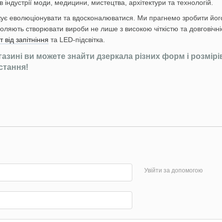
 індустрії моди, медицини, мистецтва, архітектури та технологій.
є еволюціонувати та вдосконалюватися. Ми прагнемо зробити його 
оляють створювати вироби не лише з високою чіткістю та довговічні
т від запітніння
та LED-підсвітка.
зині ви можете знайти дзеркала різних форм і розмірів, 
стання!
Увійти за допомогою