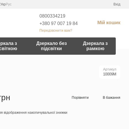
Укр
Рус
Вхід
0800334219
Мій кошик
+380 97 007 19 84
Передзвонити вам?
ркала з
Дзеркало без
Дзеркала з
світкою
підсвітки
рамкою
Артикул
10009M
грн
Порівняти
В бажання
я відображення накопичувальної знижки