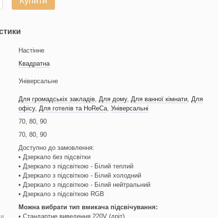
Купити
стики
Настінне
Квадратна
Універсальне
Для громадськіх закладів
,
Для дому
,
Для ванної кімнати
,
Для
офісу
,
Для готелів та HoReCa
,
Універсальні
70, 80, 90
70, 80, 90
я
Доступно до замовлення:
• Дзеркало без підсвітки
• Дзеркало з підсвіткою - Білий теплий
• Дзеркало з підсвіткою - Білий холодний
• Дзеркало з підсвіткою - Білий нейтральний
• Дзеркало з підсвіткою RGB
Можна вибрати тип вмикача підсвічування:
ки
• Стандартне виведення 220V (дріт)