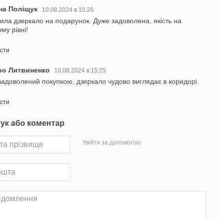
на Поліщук
10.08.2024 в 15:26
ила дзеркало на подарунок. Дуже задоволена, якість на
му рівні!
істи
ро Литвиненко
10.08.2024 в 15:25
задоволений покупкою, дзеркало чудово виглядає в коридорі.
істи
гук або коментар
Увійти за допомогою