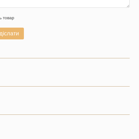
ь товар
діслати