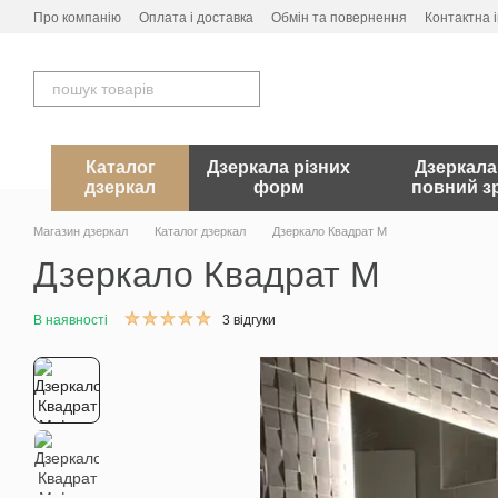
Перейти до основного контенту
Про компанію
Оплата і доставка
Обмін та повернення
Контактна 
Каталог
Дзеркала різних
Дзеркала
дзеркал
форм
повний зр
Магазин дзеркал
Каталог дзеркал
Дзеркало Квадрат M
Дзеркало Квадрат M
В наявності
3 відгуки