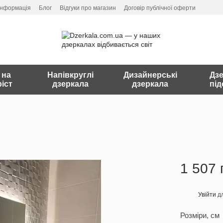
інформація
Блог
Відгуки про магазин
Договір публічної оферти
 на
Напівкруглі
Дизайнерські
Дзе
іст
дзеркала
дзеркала
під
1 507 
Увійти
дл
%
Розміри, см