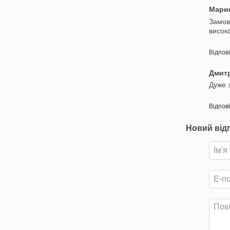
Мари
Замов
високо
Відпов
Дмит
Дуже 
Відпов
Новий від