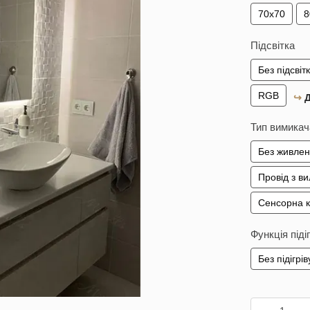
70х70
8
Підсвітка
Без підсвіт
RGB
↪︎
Д
Тип вимикач
Без живле
Провід з в
Сенсорна 
Функція піді
Без підігрів