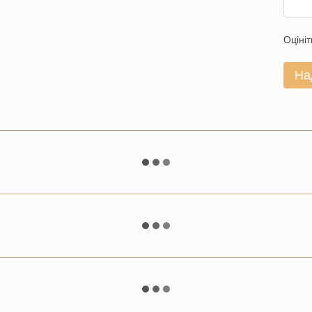
Оцініт
На