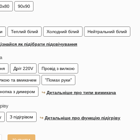
0х80
90х90
ки
Теплий білий
Холодний білий
Нейтральний білий
ізнайся як підібрати підсвічування
а
ння
Дріт 220V
Провід з вилкою
илкою та вмикачем
"Помах руки"
кнопка з димером
↪︎
Детальніше про типи вимикача
гріву
у
З підігрівом
↪︎
Детальніше про функцію підігріву