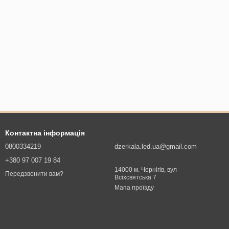
Контактна інформація
0800334219
dzerkala.led.ua@gmail.com
+380 97 007 19 84
14000 м. Чернігів, вул
Передзвонити вам?
Всіхсвятська 7
Мапа проїзду