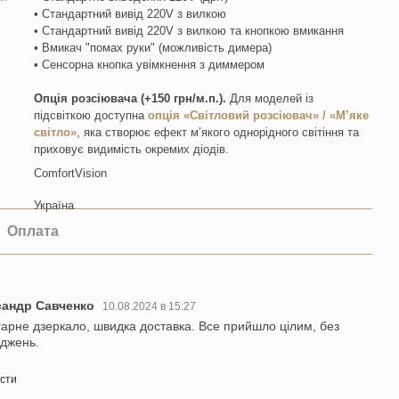
• Стандартний вивід 220V з вилкою
• Стандартний вивід 220V з вилкою та кнопкою вмикання
• Вмикач "помах руки" (можливість димера)
• Сенсорна кнопка увімкнення з диммером
Опція розсіювача (+150 грн/м.п.).
Для моделей із
підсвіткою доступна
опція «Світловий розсіювач» / «М’яке
світло»
, яка створює ефект м’якого однорідного світіння та
приховує видимість окремих діодів.
ComfortVision
Україна
Оплата
сандр Савченко
10.08.2024 в 15:27
гарне дзеркало, швидка доставка. Все прийшло цілим, без
джень.
істи