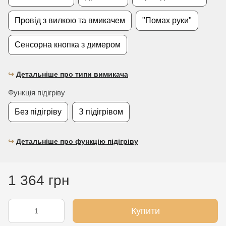
Провід з вилкою та вмикачем
"Помах руки"
Сенсорна кнопка з димером
↪︎
Детальніше про типи вимикача
Функція підігріву
Без підігріву
З підігрівом
↪︎
Детальніше про функцію підігріву
1 364 грн
Купити