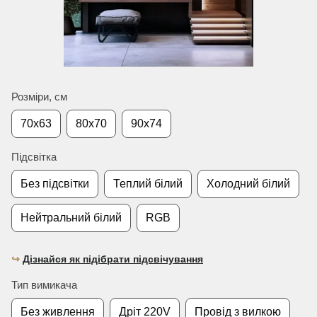
Розміри, см
70х63
80х70
90х74
Підсвітка
Без підсвітки
Теплий білий
Холодний білий
Нейтральний білий
RGB
↪︎
Дізнайся як підібрати підсвічування
Тип вимикача
Без живлення
Дріт 220V
Провід з вилкою