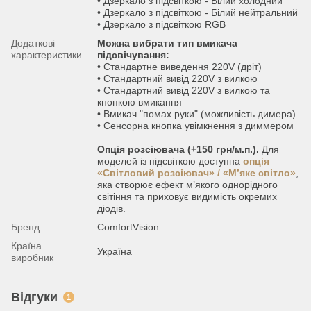
• Дзеркало з підсвіткою - Білий холодний
• Дзеркало з підсвіткою - Білий нейтральний
• Дзеркало з підсвіткою RGB
Додаткові
Можна вибрати тип вмикача
характеристики
підсвічування:
• Стандартне виведення 220V (дріт)
• Стандартний вивід 220V з вилкою
• Стандартний вивід 220V з вилкою та
кнопкою вмикання
• Вмикач "помах руки" (можливість димера)
• Сенсорна кнопка увімкнення з диммером
Опція розсіювача (+150 грн/м.п.).
Для
моделей із підсвіткою доступна
опція
«Світловий розсіювач» / «М’яке світло»
,
яка створює ефект м’якого однорідного
світіння та приховує видимість окремих
діодів.
Бренд
ComfortVision
Країна
Україна
виробник
Відгуки
1