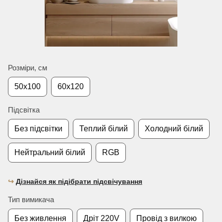
Розміри, см
50х100
60х120
Підсвітка
Без підсвітки
Теплий білий
Холодний білий
Нейтральний білий
RGB
↪︎
Дізнайся як підібрати підсвічування
Тип вимикача
Без живлення
Дріт 220V
Провід з вилкою