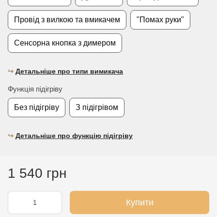
Провід з вилкою та вмикачем
"Помах руки"
Сенсорна кнопка з димером
↪︎
Детальніше про типи вимикача
Функція підігріву
Без підігріву
З підігрівом
↪︎
Детальніше про функцію підігріву
1 540 грн
Купити