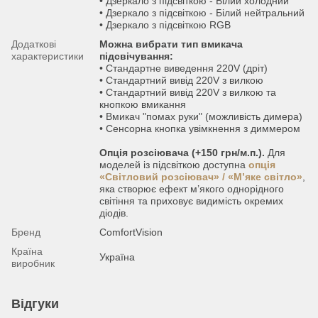
• Дзеркало з підсвіткою - Білий холодний
• Дзеркало з підсвіткою - Білий нейтральний
• Дзеркало з підсвіткою RGB
Додаткові
Можна вибрати тип вмикача
характеристики
підсвічування:
• Стандартне виведення 220V (дріт)
• Стандартний вивід 220V з вилкою
• Стандартний вивід 220V з вилкою та
кнопкою вмикання
• Вмикач "помах руки" (можливість димера)
• Сенсорна кнопка увімкнення з диммером
Опція розсіювача (+150 грн/м.п.).
Для
моделей із підсвіткою доступна
опція
«Світловий розсіювач» / «М’яке світло»
,
яка створює ефект м’якого однорідного
світіння та приховує видимість окремих
діодів.
Бренд
ComfortVision
Країна
Україна
виробник
Відгуки