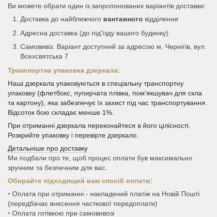
Ви можете обрати один із запропонованих варіантів доставки:
Доставка до найближчого
вантажного
відділення
Адресна доставка (до під'їзду вашого будинку)
Самовивіз. Варіант доступний за адресою м. Чернігів, вул.
Всехсвятська 7
Транспортна упаковка дзеркала:
Наші дзеркала упаковуються в спеціальну транспортну
упаковку (флетбокс, пупирчата плівка, пом'якшувач для скла
та картону), яка забезпечує їх захист під час транспортування.
Відсоток бою складає менше 1%.
При отриманні дзеркала переконайтеся в його цілісності.
Розкрийте упаковку і перевірте дзеркало.
Детальніше про доставку
Ми подбали про те, щоб процес оплати був максимально
зручним та безпечним для вас.
Обирайте підходящий вам спосіб оплати:
•
Оплата при отриманні - накладений платіж на Новій Пошті
(передбачає внесення часткової передоплати)
•
Оплата готівкою при самовивозі