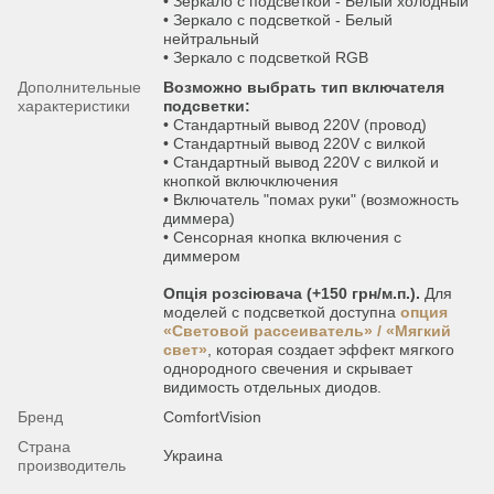
• Зеркало с подсветкой - Белый холодный
• Зеркало с подсветкой - Белый
нейтральный
• Зеркало с подсветкой RGB
Дополнительные
Возможно выбрать тип включателя
характеристики
подсветки:
• Стандартный вывод 220V (провод)
• Стандартный вывод 220V с вилкой
• Стандартный вывод 220V с вилкой и
кнопкой включключения
• Включатель "помах руки" (возможность
диммера)
• Сенсорная кнопка включения с
диммером
Опція розсіювача (+150 грн/м.п.).
Для
моделей с подсветкой доступна
опция
«Световой рассеиватель» / «Мягкий
свет»
, которая создает эффект мягкого
однородного свечения и скрывает
видимость отдельных диодов.
Бренд
ComfortVision
Страна
Украина
производитель