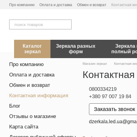
Перейти к основному контенту
Про компанию
Оплата и доставка
Обмен и возврат
Контактная и
Каталог
Зеркала разных
Зеркала 
зеркал
форм
полный р
Про компанию
Магазин зеркал
Контактная и
Контактная
Оплата и доставка
Обмен и возврат
0800334219
Контактная информация
+380 97 007 19 84
Блог
Заказать звонок
Отзывы о магазине
dzerkala.led.ua@gma
Карта сайта