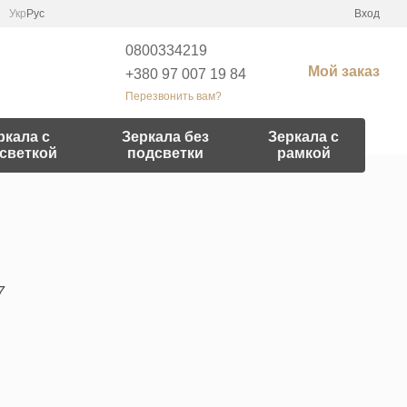
Укр
Рус
Вход
0800334219
Мой заказ
+380 97 007 19 84
Перезвонить вам?
ркала с
Зеркала без
Зеркала с
светкой
подсветки
рамкой
7