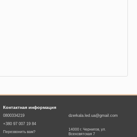
Контактная информация
0800334219
dzerkala.led.ua@gmail.com
+380 97 007 19 84
14000 г. Чернигов, ул.
Перезвонить вам?
Всехсвятская 7