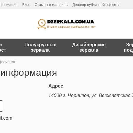
нформация
Блог
Отзывы о магазине
Договор публичной оферты
в
Полукруглые
Дизайнерские
Зе
ост
зеркала
зеркала
под
нформация
 информация
Адрес
14000 г. Чернигов, ул. Всехсвятская 
il.com