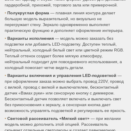
гардеробной, прихожей, торгового зала или примерочной.
•
Полукруглая форма
— плавная линия контура делает
большую модель выразительной, но визуально не
перегружает стену. Зеркало одновременно выполняет
практическую функцию и дополняет оформление интерьера.
•
Варианты исполнения
— модель можно заказать без
подсветки или добавить LED-подсветку. Доступен теплый,
нейтральный, холодный белый свет или цветной режим RGB.
Теплый оттенок создает более мягкую атмосферу,
нейтральный подходит для повседневного использования, а
холодный помогает четче видеть детали.
•
Варианты включения и управления LED-подсветкой
—
при оформлении заказа можно выбрать провод 220V, провод
с вилкой, провод с вилкой и выключателем, бесконтактный
датчик «Взмах руки» или сенсорную кнопку с диммером.
Бесконтактный датчик позволяет включать и выключать свет
без прикосновения к зеркалу, а сенсорная кнопка дает
возможность управлять подсветкой и регулировать ее яркость.
•
Световой рассеиватель «Мягкий свет»
— при желании
модель можно дополнить этой опцией. Рассеиватель
скрывает отдельные светодиоды и создает равномерную