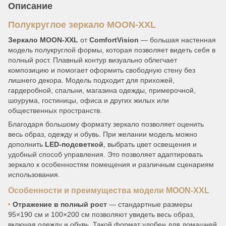
Описание
Полукруглое зеркало MOON-XXL
Зеркало MOON-XXL
от
ComfortVision
— большая настенная
модель полукруглой формы, которая позволяет видеть себя в
полный рост. Плавный контур визуально облегчает
композицию и помогает оформить свободную стену без
лишнего декора. Модель подходит для прихожей,
гардеробной, спальни, магазина одежды, примерочной,
шоурума, гостиницы, офиса и других жилых или
общественных пространств.
Благодаря большому формату зеркало позволяет оценить
весь образ, одежду и обувь. При желании модель можно
дополнить
LED-подсветкой
, выбрать цвет освещения и
удобный способ управления. Это позволяет адаптировать
зеркало к особенностям помещения и различным сценариям
использования.
Особенности и преимущества модели MOON-XXL
•
Отражение в полный рост
— стандартные размеры
95×190 см и 100×200 см позволяют увидеть весь образ,
включая одежду и обувь. Такой формат удобен для домашней