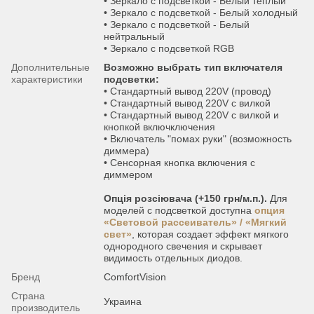
• Зеркало с подсветкой - Белый теплый
• Зеркало с подсветкой - Белый холодный
• Зеркало с подсветкой - Белый
нейтральный
• Зеркало с подсветкой RGB
Дополнительные
Возможно выбрать тип включателя
характеристики
подсветки:
• Стандартный вывод 220V (провод)
• Стандартный вывод 220V с вилкой
• Стандартный вывод 220V с вилкой и
кнопкой включключения
• Включатель "помах руки" (возможность
диммера)
• Сенсорная кнопка включения с
диммером
Опція розсіювача (+150 грн/м.п.).
Для
моделей с подсветкой доступна
опция
«Световой рассеиватель» / «Мягкий
свет»
, которая создает эффект мягкого
однородного свечения и скрывает
видимость отдельных диодов.
Бренд
ComfortVision
Страна
Украина
производитель