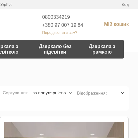
Укр
Рус
Вхід
0800334219
Мій кошик
+380 97 007 19 84
Передзвонити вам?
ркала з
Дзеркало без
Дзеркала з
світкою
підсвітки
рамкою
Сортування:
за популярністю
Відображення: