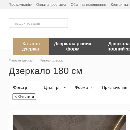
Перейти до основного контенту
Про компанію
Оплата і доставка
Обмін та повернення
Контактна 
Каталог
Дзеркала різних
Дзеркала
дзеркал
форм
повний зр
Магазин дзеркал
Каталог дзеркал
Дзеркало 180 см
Фільтр
Ціна, грн
Форма
Призначення
Очистити