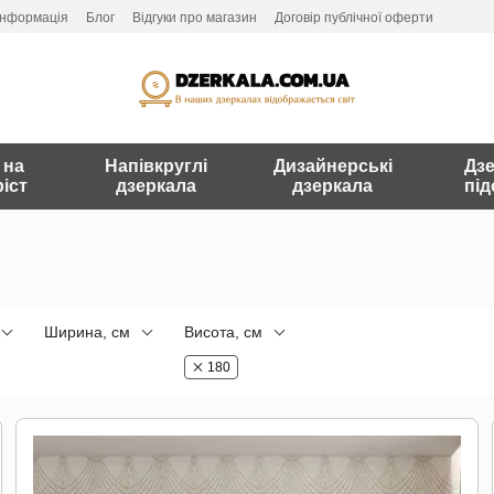
інформація
Блог
Відгуки про магазин
Договір публічної оферти
 на
Напівкруглі
Дизайнерські
Дзе
іст
дзеркала
дзеркала
під
Ширина, см
Висота, см
180